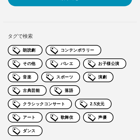
タグで検索
朗読劇
コンテンポラリー
その他
バレエ
お子様公演
音楽
スポーツ
演劇
古典芸能
落語
クラシックコンサート
2.5次元
アート
歌舞伎
声優
ダンス