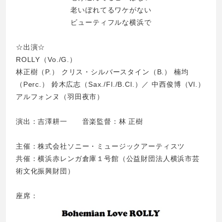
老いぼれてるワケがない
ビューティフルな横浜で
☆出演☆
ROLLY（Vo./G.）
林正樹（P.） クリス・シルバースタイン（B.） 楠均
（Perc.） 鈴木広志（Sax./Fl./B.Cl.）／ 中西俊博（Vl.）
アルフォンヌ（羽田夜市）
演出：吉澤耕一 音楽監督：林 正樹
主催：株式会社ソニー・ミュージックアーティスツ
共催：横浜赤レンガ倉庫１号館（公益財団法人横浜市芸
術文化振興財団）
座席：