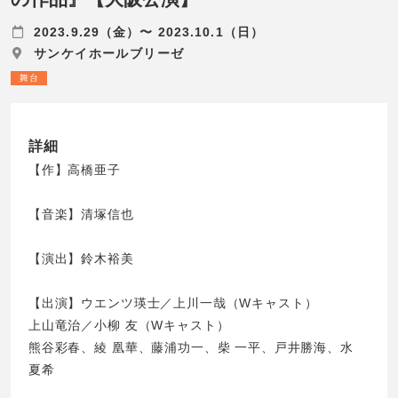
2023.9.29（金）〜 2023.10.1（日）
サンケイホールブリーゼ
舞台
詳細
【作】高橋亜子
【音楽】清塚信也
【演出】鈴木裕美
【出演】ウエンツ瑛士／上川一哉（Wキャスト）
上山竜治／小柳 友（Wキャスト）
熊谷彩春、綾 凰華、藤浦功一、柴 一平、戸井勝海、水
夏希