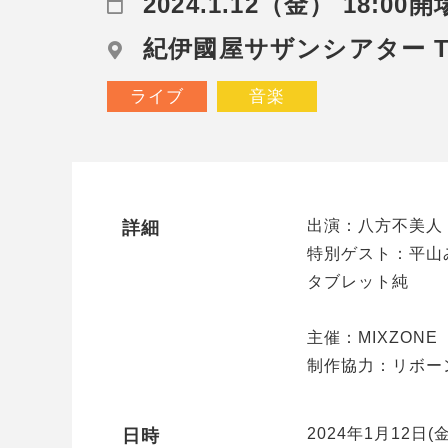
2024.1.12（金） 18:00開
紀伊國屋サザンシアター TA
ライブ
音楽
出演：八方不美人
詳細
特別ゲスト：平山
タブレット純
主催：MIXZONE
制作協力：リボ
2024年1月12日(金
日時