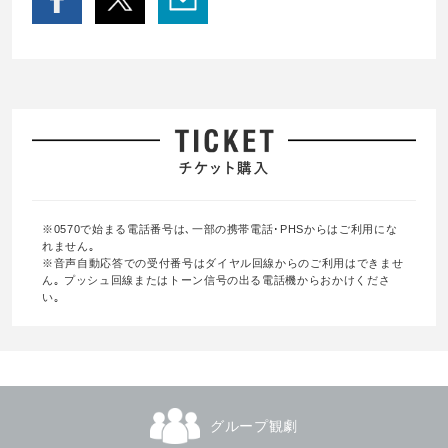
※0570で始まる電話番号は､一部の携帯電話･PHSからはご利用にな
れません｡
※音声自動応答での受付番号はダイヤル回線からのご利用はできませ
ん｡ プッシュ回線またはトーン信号の出る電話機からおかけくださ
い｡
グループ観劇