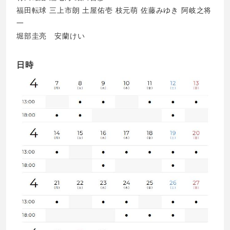
福田転球 三上市朗 土屋佑壱 枝元萌 佐藤みゆき 阿岐之将
一
堀部圭亮 安蘭けい
日時