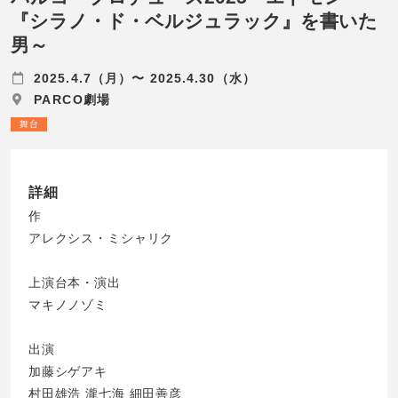
『シラノ・ド・ベルジュラック』を書いた
男～
2025.4.7（月）〜 2025.4.30（水）
PARCO劇場
舞台
詳細
作
アレクシス・ミシャリク
上演台本・演出
マキノノゾミ
出演
加藤シゲアキ
村田雄浩 瀧七海 細田善彦