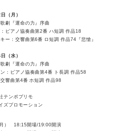
22日（月）
：歌劇『運命の力』序曲
：ピアノ協奏曲第2番 ハ短調 作品18
キー：交響曲第6番 ロ短調 作品74『悲愴』
24日（水）
：歌劇『運命の力』序曲
ン：ピアノ協奏曲第4番 ト長調 作品58
交響曲第4番 ホ短調 作品98
社テンポプリモ
イズプロモーション
月） 18:15開場/19:00開演