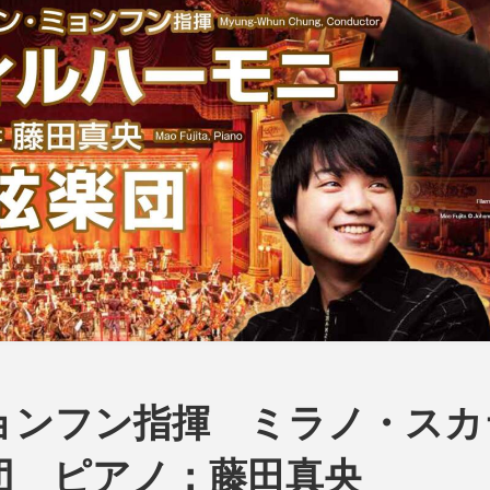
ョンフン指揮 ミラノ・スカ
団 ピアノ：藤田真央