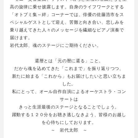
高の旋律に乗せ披露します。自身のライフワークとする
「オトブミ集～絆」コーナーでは、俳優の佐藤浩市をス
ペシャルゲストとして迎え、苦難と向き合い、悲しみを
乗り越えてきた人々のメッセージを繊細なピアノ演奏で
届けます。
岩代太郎、魂のステージにご期待ください。
還暦とは「元の暦に還る」こと。
だから魂を込めてきた「これまで」を振り返りつつ、
新たに始まる「これから」もお届けしたいと思い立ちま
した。
私にとって、オール自作自演によるオーケストラ・コン
サートは
きっと生涯最後のステージとなることでしょう。
躍動する１２０分をお聴き逃しなきよう、皆様のお越し
を心待ちにしております。
～ 岩代太郎 ～