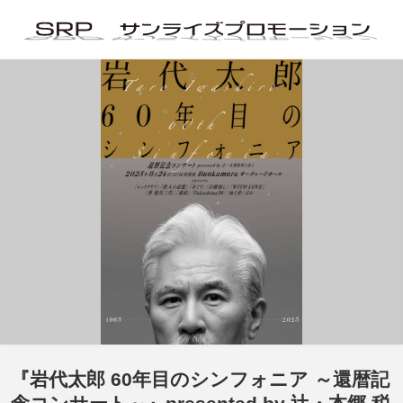
『岩代太郎 60年目のシンフォニア ～還暦記