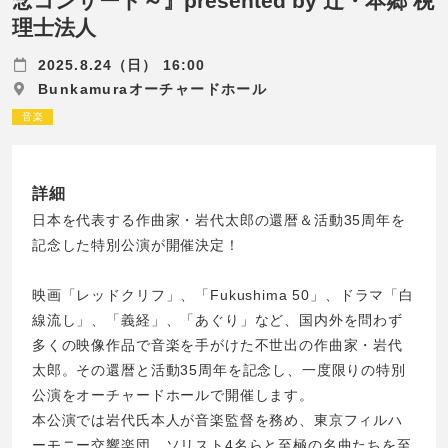
念コンサート～』presented by 辻󠄀・本郷 税
理士法人
2025.8.24（日） 16:00
Bunkamuraオーチャードホール
音楽
詳細
日本を代表する作曲家・岩代太郎の還暦＆活動35周年を
記念した特別公演が開催決定！
映画「レッドクリフ」、「Fukushima 50」、ドラマ「白
線流し」、「義経」、「あぐり」など、国内外を問わず
多くの映像作品で音楽を手がけた不世出の作曲家・岩代
太郎。その還暦と活動35周年を記念し、一度限りの特別
公演をオーチャードホールで開催します。
本公演では岩代氏本人が音楽監督を務め、東京フィルハ
ーモニー交響楽団、ソリスト4名らと至極の名曲たちを至