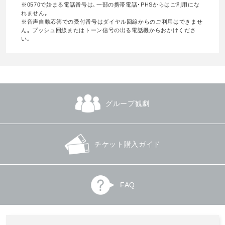
※0570で始まる電話番号は､一部の携帯電話･PHSからはご利用にな
れません｡
※音声自動応答での受付番号はダイヤル回線からのご利用はできませ
ん｡ プッシュ回線またはトーン信号の出る電話機からおかけくださ
い｡
グループ観劇
チケット購入ガイド
FAQ