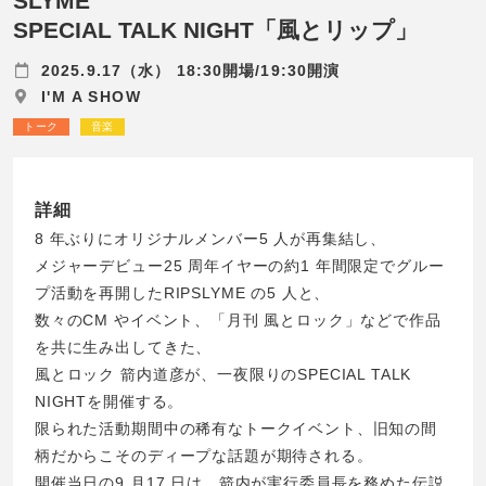
SLYME
SPECIAL TALK NIGHT「風とリップ」
2025.9.17（水） 18:30開場/19:30開演
I'M A SHOW
トーク
音楽
詳細
8 年ぶりにオリジナルメンバー5 人が再集結し、
メジャーデビュー25 周年イヤーの約1 年間限定でグルー
プ活動を再開したRIPSLYME の5 人と、
数々のCM やイベント、「月刊 風とロック」などで作品
を共に生み出してきた、
風とロック 箭内道彦が、一夜限りのSPECIAL TALK
NIGHTを開催する。
限られた活動期間中の稀有なトークイベント、旧知の間
柄だからこそのディープな話題が期待される。
開催当日の9 月17 日は、箭内が実行委員長を務めた伝説