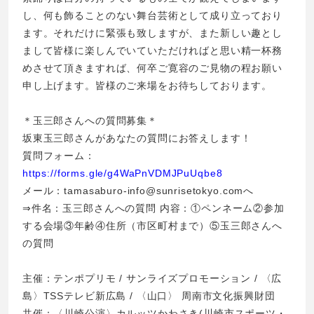
し、何も飾ることのない舞台芸術として成り立っており
ます。それだけに緊張も致しますが、また新しい趣とし
まして皆様に楽しんでいていただければと思い精一杯務
めさせて頂きますれば、何卒ご寛容のご見物の程お願い
申し上げます。皆様のご来場をお待ちしております。
＊玉三郎さんへの質問募集＊
坂東玉三郎さんがあなたの質問にお答えします！
質問フォーム：
https://forms.gle/g4WaPnVDMJPuUqbe8
メール：tamasaburo-info@sunrisetokyo.comへ
⇒件名：玉三郎さんへの質問 内容：①ペンネーム②参加
する会場③年齢④住所（市区町村まで）⑤玉三郎さんへ
の質問
主催：テンポプリモ / サンライズプロモーション / 〈広
島〉TSSテレビ新広島 / 〈山口〉 周南市文化振興財団
共催：〈川崎公演〉カルッツかわさき(川崎市スポーツ・