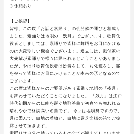
※休憩あり
【ご挨拶】
皆様、この度「お話と素踊り」の会開催の運びと相成り
ました。素踊りは地唄の「残月」でございます。歌舞伎
役者としましては、素踊りで皆様に舞踊をお目にかける
のは大変珍しい機会でございます。過去には、振付家の
大先輩が素踊りで様々に踊られるということがありまし
たが、やはり歌舞伎役者は扮装をして、お化粧をし、鬘
を被って皆様にお目にかけることが本来の形となるので
ございます。
この度は皆様からのご要望があり素踊り地唄の「残月」
を舞わせていただくことになりました。 「残月」は江戸
時代初期からの伝統を継ぐ地歌筝曲で初春でも舞われる
晴れやかで格調高い名曲です。 今回は地唄舞ですので、
月に因んで、白地の着物と、白地に露芝文様の袴でご披
露させて頂きます。
素踊りは自分の持っているもの全てが観えてしまいます