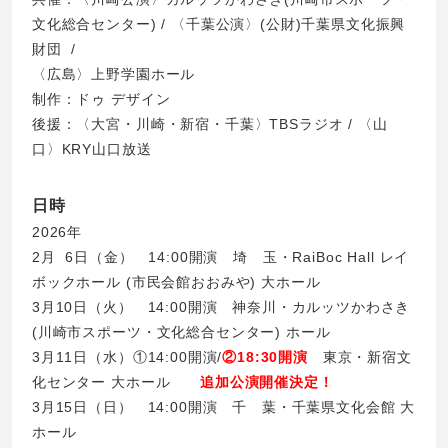
文化総合センター) / 〈千葉公演〉(公財)千葉県文化振興
財団 /
〈広島〉上野学園ホール
制作：ドゥ デザイン
後援：〈大宮・川崎・新宿・千葉〉TBSラジオ / 〈山
口〉KRY山口放送
日時
2026年
2月 6日（金） 14:00開演 埼 玉・RaiBoc Hall レイ
ボックホール (市民会館おおみや) 大ホール
3月10日（火） 14:00開演 神奈川・カルッツかわさき
(川崎市スポーツ・文化総合センター) ホール
3月11日（水）①14:00開演/
②18:30開演
東京・新宿文
化センター 大ホール
追加公演開催決定！
3月15日（日） 14:00開演 千 葉・千葉県文化会館 大
ホール