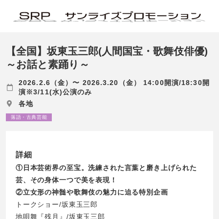
【全国】坂東玉三郎(人間国宝・歌舞伎俳優)
～お話と素踊り～
2026.2.6（金）〜 2026.3.20（金） 14:00開演/18:30開
演※3/11(水)公演のみ
各地
落語・古典芸能
詳細
①日本芸術界の至宝。洗練された言葉と磨き上げられた
芸、その身体一つで美を表現！
②立女形の神髄や歌舞伎の魅力に迫る特別企画
トークショー/坂東玉三郎
地唄舞『残月』/坂東玉三郎