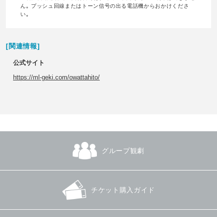
ん｡ プッシュ回線またはトーン信号の出る電話機からおかけくださ
い｡
[関連情報]
公式サイト
https://ml-geki.com/owattahito/
グループ観劇
チケット購入ガイド