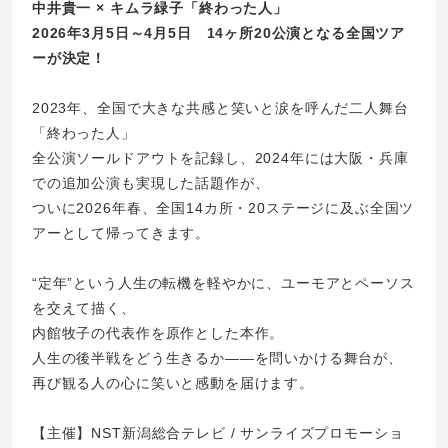
中井貴一 × キムラ緑子「終わった人」
2026年3月5日～4月5日 14ヶ所20公演となる全国ツア
ーが決定！
2023年、全国で大きな共感と笑いと涙を呼んだ二人舞台
「終わった人」
全公演ソールドアウトを記録し、2024年には大阪・兵庫
での追加公演も実現した話題作が、
ついに2026年春、全国14カ所・20ステージに及ぶ全国ツ
アーとして帰ってきます。
“定年”という人生の転機を軽やかに、ユーモアとペーソス
を交えて描く、
内館牧子の代表作を原作とした本作。
人生の後半戦をどう生きるか――を問いかける舞台が、
再び観る人の心に笑いと感動を届けます。
【主催】NST新潟総合テレビ / サンライズプロモーショ