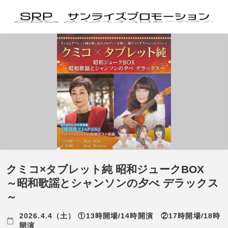
クミコ×タブレット純 昭和ジュークBOX
～昭和歌謡とシャンソンの夕べ デラックス
～
2026.4.4（土） ①13時開場/14時開演 ②17時開場/18時
開演