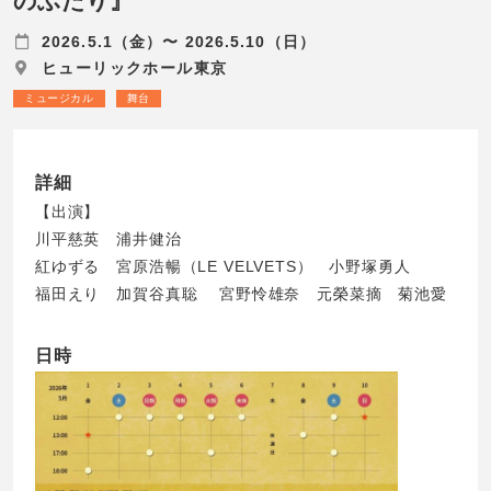
のふたり』
2026.5.1（金）〜 2026.5.10（日）
ヒューリックホール東京
ミュージカル
舞台
詳細
【出演】
川平慈英 浦井健治
紅ゆずる 宮原浩暢（LE VELVETS） 小野塚勇人
福田えり 加賀谷真聡 宮野怜雄奈 元榮菜摘 菊池愛
日時