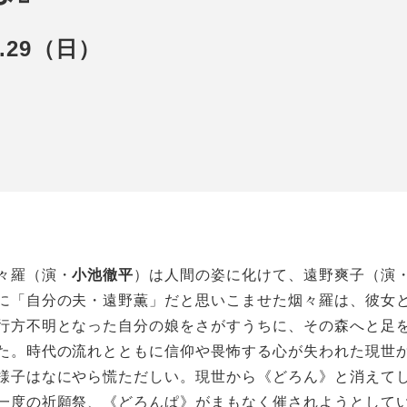
3.29（日）
々羅（演・
小池徹平
）は人間の姿に化けて、遠野爽子（演
に「自分の夫・遠野薫」だと思いこませた烟々羅は、彼女
行方不明となった自分の娘をさがすうちに、その森へと足
た。時代の流れとともに信仰や畏怖する心が失われた現世
様子はなにやら慌ただしい。現世から《どろん》と消えて
一度の祈願祭、《どろんぱ》がまもなく催されようとして