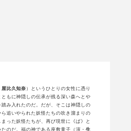
・
屋比久知奈
）というひとりの女性に憑り
とともに神隠しの伝承が残る深い森へとや
を踏み入れたのだ。だが、そこは神隠しの
から追いやられた妖怪たちの吹き溜まりの
しまった妖怪たちが、再び現世に《ぱ》と
いたのだ。福の神である座敷童子（演・
生