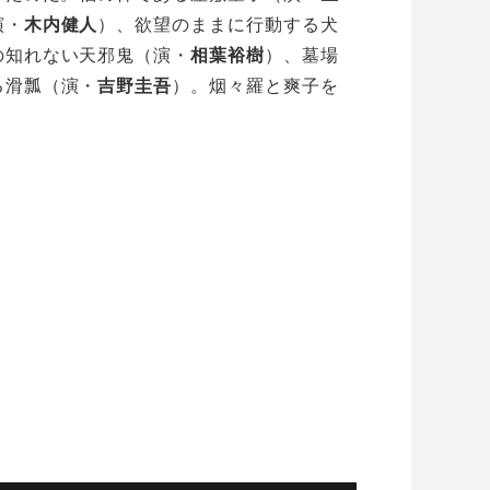
演・
木内健人
）、欲望のままに行動する犬
の知れない天邪鬼（演・
相葉裕樹
）、墓場
る滑瓢（演・
吉野圭吾
）。烟々羅と爽子を