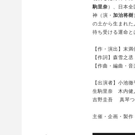
駒里奈
）、日本全
神（演・
加治将樹
の土から生まれた
待ち受ける運命と
【作・演出】末満
【作詞】森雪之丞
【作曲・編曲・音
【出演者】小池徹
生駒里奈 木内健
吉野圭吾 真琴つ
主催・企画・製作