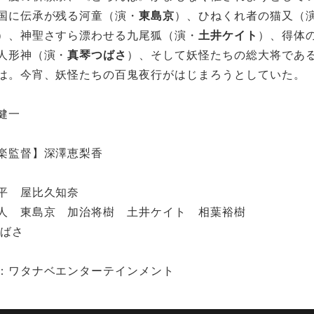
国に伝承が残る河童（演・
東島京
）、ひねくれ者の猫又（
）、神聖さすら漂わせる九尾狐（演・
土井ケイト
）、得体
人形神（演・
真琴つばさ
）、そして妖怪たちの総大将であ
は。今宵、妖怪たちの百鬼夜行がはじまろうとしていた。
健一
楽監督】深澤恵梨香
平 屋比久知奈
人 東島京 加治将樹 土井ケイト 相葉裕樹
ばさ
：ワタナベエンターテインメント