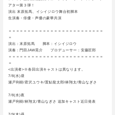
アター第３弾！
演出 末原拓馬、イシイジロウ舞台初脚本
生演奏・俳優・声優の豪華共演
＝＝＝＝＝＝＝＝＝＝＝＝＝＝＝＝＝＝＝＝＝＝＝＝＝
＝
演出：末原拓馬 脚本：イシイジロウ
演奏：門田JAW晃介 プロデューサー：安藤匠郎
＝＝＝＝＝＝＝＝＝＝＝＝＝＝＝＝＝＝＝＝＝＝＝＝＝
＝
<出演者>※各回出演キャストは異なります。
7/8(水)昼
瀬戸利樹/君沢ユウキ/置鮎龍太郎/林翔太/青山なぎさ
7/8(水)夜
瀬戸利樹/林翔太/青山なぎさ 追加キャスト近日発表
7/9(木)昼