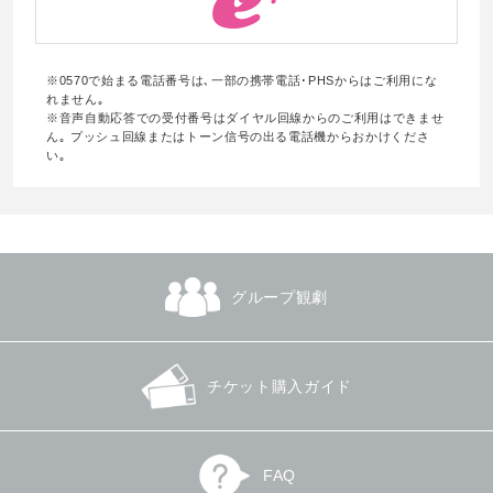
※0570で始まる電話番号は､一部の携帯電話･PHSからはご利用にな
れません｡
※音声自動応答での受付番号はダイヤル回線からのご利用はできませ
ん｡ プッシュ回線またはトーン信号の出る電話機からおかけくださ
い｡
グループ観劇
チケット購入ガイド
FAQ