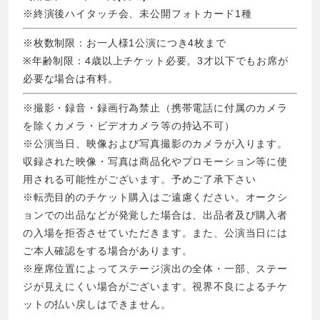
※終演後ハイタッチ会、未公開フォトカード1種
※枚数制限：お一人様1公演につき4枚まで
※年齢制限：4歳以上チケット必要。3才以下でもお席が
必要な場合は有料。
※撮影・録音・録画行為禁止（携帯電話に付属のカメラ
を除くカメラ・ビデオカメラ等の持込不可）
※公演当日、映像および写真撮影のカメラが入ります。
収録された映像・写真は商品化やプロモーション等に使
用される可能性がございます。予めご了承下さい
※転売目的のチケット購入はご遠慮ください。オークシ
ョンでの出品などが発覚した場合は、出品者及び購入者
の入場を拒否させていただきます。また、公演当日には
ご本人確認をする場合があります。
※座席位置によってステージ演出の全体・一部、ステー
ジが見えにくい場合がございます。視界不良によるチケ
ットの払い戻しはできません。