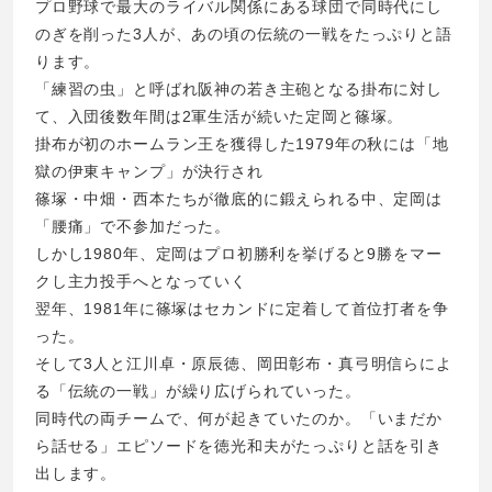
プロ野球で最大のライバル関係にある球団で同時代にし
のぎを削った3人が、あの頃の伝統の一戦をたっぷりと語
ります。
「練習の虫」と呼ばれ阪神の若き主砲となる掛布に対し
て、入団後数年間は2軍生活が続いた定岡と篠塚。
掛布が初のホームラン王を獲得した1979年の秋には「地
獄の伊東キャンプ」が決行され
篠塚・中畑・西本たちが徹底的に鍛えられる中、定岡は
「腰痛」で不参加だった。
しかし1980年、定岡はプロ初勝利を挙げると9勝をマー
クし主力投手へとなっていく
翌年、1981年に篠塚はセカンドに定着して首位打者を争
った。
そして3人と江川卓・原辰徳、岡田彰布・真弓明信らによ
る「伝統の一戦」が繰り広げられていった。
同時代の両チームで、何が起きていたのか。「いまだか
ら話せる」エピソードを徳光和夫がたっぷりと話を引き
出します。