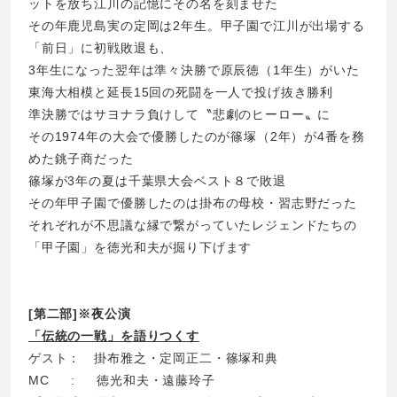
ットを放ち江川の記憶にその名を刻ませた
その年鹿児島実の定岡は2年生。甲子園で江川が出場する
「前日」に初戦敗退も、
3年生になった翌年は準々決勝で原辰徳（1年生）がいた
東海大相模と延長15回の死闘を一人で投げ抜き勝利
準決勝ではサヨナラ負けして〝悲劇のヒーロー〟に
その1974年の大会で優勝したのが篠塚（2年）が4番を務
めた銚子商だった
篠塚が3年の夏は千葉県大会ベスト８で敗退
その年甲子園で優勝したのは掛布の母校・習志野だった
それぞれが不思議な縁で繋がっていたレジェンドたちの
「甲子園」を徳光和夫が掘り下げます
[第二部]※夜公演
「伝統の一戦」を語りつくす
ゲスト： 掛布雅之・定岡正二・篠塚和典
MC : 徳光和夫・遠藤玲子