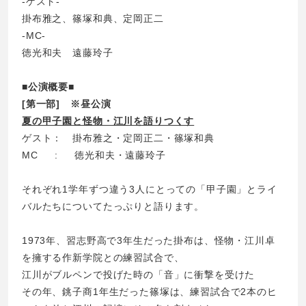
-ゲスト-
掛布雅之、篠塚和典、定岡正二
-MC-
徳光和夫 遠藤玲子
■公演概要■
[第一部] ※昼公演
夏の甲子園と怪物・江川を語りつくす
ゲスト： 掛布雅之・定岡正二・篠塚和典
MC : 徳光和夫・遠藤玲子
それぞれ1学年ずつ違う3人にとっての「甲子園」とライ
バルたちについてたっぷりと語ります。
1973年、習志野高で3年生だった掛布は、怪物・江川卓
を擁する作新学院との練習試合で、
江川がブルペンで投げた時の「音」に衝撃を受けた
その年、銚子商1年生だった篠塚は、練習試合で2本のヒ