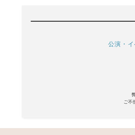
公演・イ
ご不