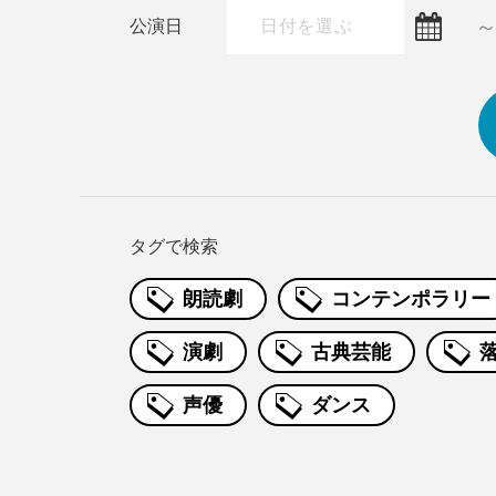
公演日
タグで検索
朗読劇
コンテンポラリー
演劇
古典芸能
声優
ダンス