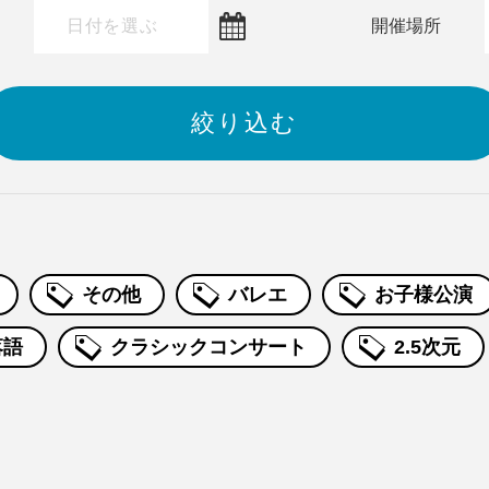
～
開催場所
その他
バレエ
お子様公演
落語
クラシックコンサート
2.5次元