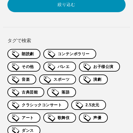
タグで検索
朗読劇
コンテンポラリー
その他
バレエ
お子様公演
音楽
スポーツ
演劇
古典芸能
落語
クラシックコンサート
2.5次元
アート
歌舞伎
声優
ダンス