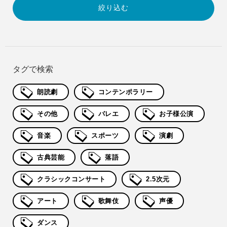
タグで検索
朗読劇
コンテンポラリー
その他
バレエ
お子様公演
音楽
スポーツ
演劇
古典芸能
落語
クラシックコンサート
2.5次元
アート
歌舞伎
声優
ダンス