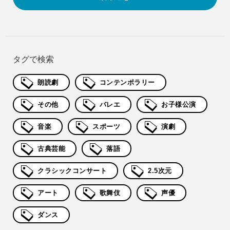
タグで検索
朗読劇
コンテンポラリー
その他
バレエ
お子様公演
音楽
スポーツ
演劇
古典芸能
落語
クラシックコンサート
2.5次元
アート
歌舞伎
声優
ダンス