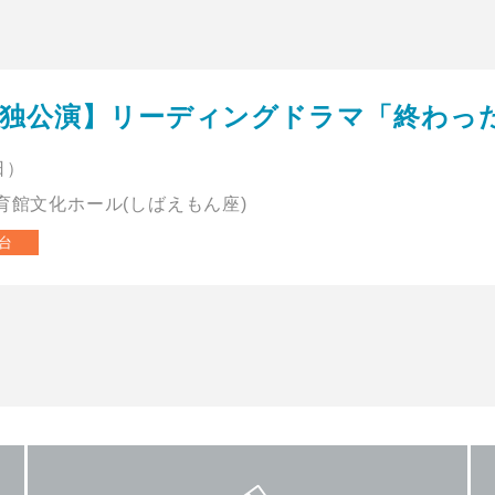
単独公演】リーディングドラマ「終わっ
（日）
育館文化ホール(しばえもん座)
台