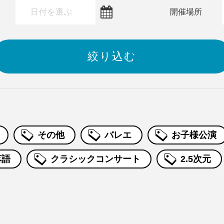
～
開催場所
その他
バレエ
お子様公演
落語
クラシックコンサート
2.5次元