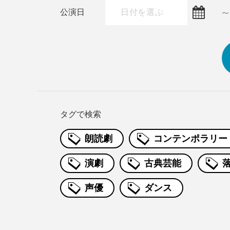
公演日
タグで検索
朗読劇
コンテンポラリー
演劇
古典芸能
声優
ダンス