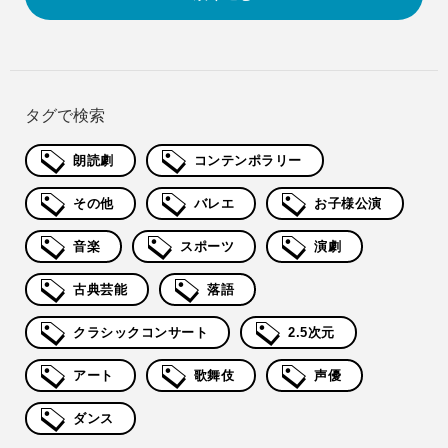
タグで検索
朗読劇
コンテンポラリー
その他
バレエ
お子様公演
音楽
スポーツ
演劇
古典芸能
落語
クラシックコンサート
2.5次元
アート
歌舞伎
声優
ダンス