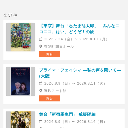
全 57 件
【東京】舞台「忍たま乱太郎」 みんなニ
コニコ、はい、どうぞ！の段
2026.7.24（金）〜 2026.8.10（月）
有楽町朝日ホール
舞台
プライマ・フェイシィ —私の声を聞いて—
(大阪)
2026.8.9（日）〜 2026.8.11（火）
近鉄アート館
舞台
舞台「新宿羅生門」 戒援隊編
2026.8.9（日）〜 2026.8.16（日）