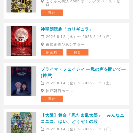
こくみん共済 coop ホール／スペース・ゼ
ロ
舞台
神聖朗読劇「カリギュラ」
2026.8.12（水）〜 2026.8.16（日）
東京建物ぴあシアター
朗読劇
舞台
プライマ・フェイシィ —私の声を聞いて—
(神戸)
2026.8.14（金）〜 2026.8.15（土）
神戸朝日ホール
舞台
【大阪】舞台「忍たま乱太郎」 みんなニ
コニコ、はい、どうぞ！の段
2026.8.14（金）〜 2026.8.16（日）