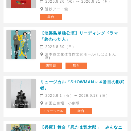
2026.8.26（水）〜 2026.8.31（月）
近鉄アート館
舞台
【淡路島単独公演】リーディングドラマ
「終わった人」
2026.8.30（日）
洲本市文化体育館文化ホール(しばえもん
座)
朗読劇
舞台
ミュージカル『SHOWMAN～４番目の影武
者』
2026.9.1（火）〜 2026.9.13（日）
新国立劇場 小劇場
ミュージカル
舞台
【兵庫】舞台「忍たま乱太郎」 みんなニ