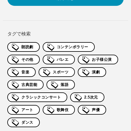
タグで検索
朗読劇
コンテンポラリー
その他
バレエ
お子様公演
音楽
スポーツ
演劇
古典芸能
落語
クラシックコンサート
2.5次元
アート
歌舞伎
声優
ダンス