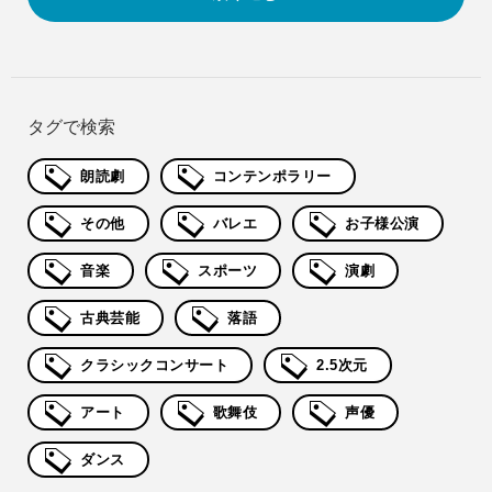
タグで検索
朗読劇
コンテンポラリー
その他
バレエ
お子様公演
音楽
スポーツ
演劇
古典芸能
落語
クラシックコンサート
2.5次元
アート
歌舞伎
声優
ダンス