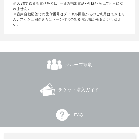
※0570で始まる電話番号は､一部の携帯電話･PHSからはご利用にな
れません｡
※音声自動応答での受付番号はダイヤル回線からのご利用はできませ
ん｡ プッシュ回線またはトーン信号の出る電話機からおかけくださ
い｡
グループ観劇
チケット購入ガイド
FAQ