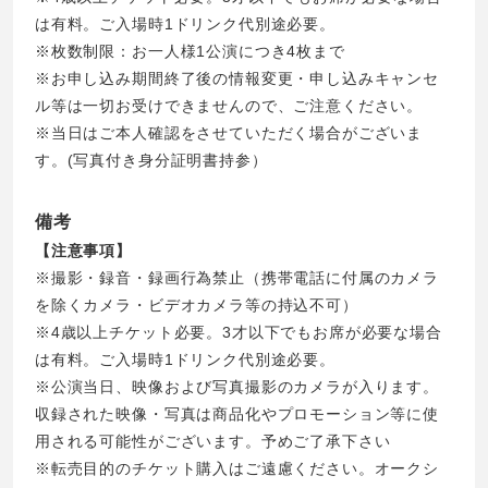
は有料。ご⼊場時1ドリンク代別途必要。
※枚数制限：お⼀⼈様1公演につき4枚まで
※お申し込み期間終了後の情報変更・申し込みキャンセ
ル等は⼀切お受けできませんので、ご注意ください。
※当⽇はご本⼈確認をさせていただく場合がございま
す。(写真付き⾝分証明書持参）
備考
【注意事項】
※撮影・録⾳・録画⾏為禁⽌（携帯電話に付属のカメラ
を除くカメラ・ビデオカメラ等の持込不可）
※4歳以上チケット必要。3才以下でもお席が必要な場合
は有料。ご⼊場時1ドリンク代別途必要。
※公演当⽇、映像および写真撮影のカメラが⼊ります。
収録された映像・写真は商品化やプロモーション等に使
⽤される可能性がございます。予めご了承下さい
※転売⽬的のチケット購⼊はご遠慮ください。オークシ