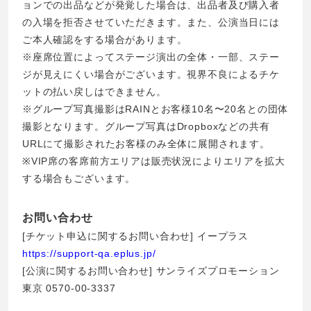
ョンでの出品などが発覚した場合は、出品者及び購⼊者
の⼊場を拒否させていただきます。また、公演当⽇には
ご本⼈確認をする場合があります。
※座席位置によってステージ演出の全体・⼀部、ステー
ジが⾒えにくい場合がございます。視界不良によるチケ
ットの払い戻しはできません。
※グループ写真撮影はRAINとお客様10名〜20名との団体
撮影となります。グループ写真はDropboxなどの共有
URLにて撮影されたお客様のみ全体に展開されます。
※VIP席の客席前⽅エリアは販売状況によりエリアを拡⼤
する場合もございます。
お問い合わせ
[チケット申込に関するお問い合わせ] イープラス
https://support-qa.eplus.jp/
[公演に関するお問い合わせ] サンライズプロモーション
東京 0570-00-3337