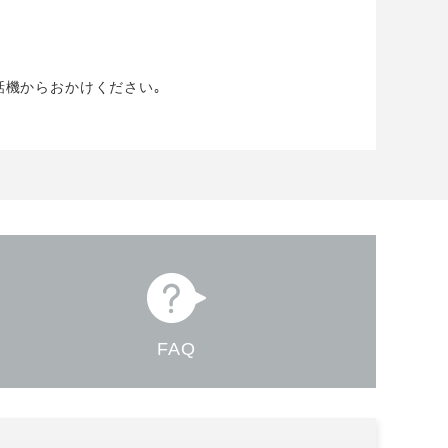
話機からおかけください｡
FAQ