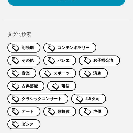
タグで検索
朗読劇
コンテンポラリー
その他
バレエ
お子様公演
音楽
スポーツ
演劇
古典芸能
落語
クラシックコンサート
2.5次元
アート
歌舞伎
声優
ダンス