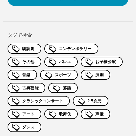
タグで検索
朗読劇
コンテンポラリー
その他
バレエ
お子様公演
音楽
スポーツ
演劇
古典芸能
落語
クラシックコンサート
2.5次元
アート
歌舞伎
声優
ダンス