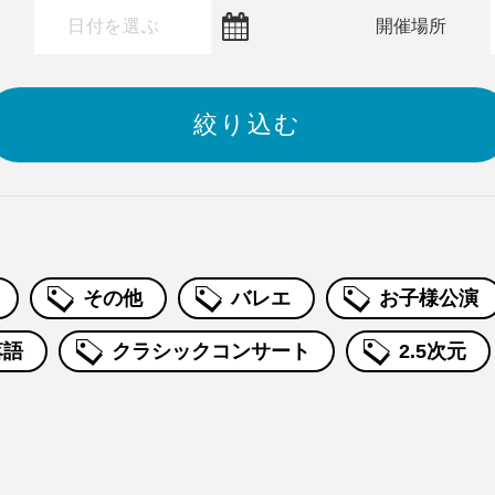
～
開催場所
その他
バレエ
お子様公演
落語
クラシックコンサート
2.5次元