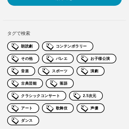
タグで検索
朗読劇
コンテンポラリー
その他
バレエ
お子様公演
音楽
スポーツ
演劇
古典芸能
落語
クラシックコンサート
2.5次元
アート
歌舞伎
声優
ダンス