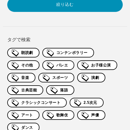
タグで検索
朗読劇
コンテンポラリー
その他
バレエ
お子様公演
音楽
スポーツ
演劇
古典芸能
落語
クラシックコンサート
2.5次元
アート
歌舞伎
声優
ダンス