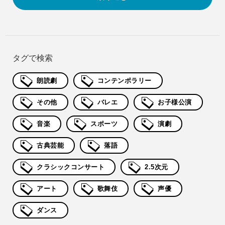
タグで検索
朗読劇
コンテンポラリー
その他
バレエ
お子様公演
音楽
スポーツ
演劇
古典芸能
落語
クラシックコンサート
2.5次元
アート
歌舞伎
声優
ダンス