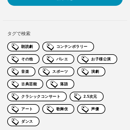
タグで検索
朗読劇
コンテンポラリー
その他
バレエ
お子様公演
音楽
スポーツ
演劇
古典芸能
落語
クラシックコンサート
2.5次元
アート
歌舞伎
声優
ダンス