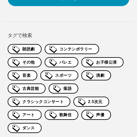
タグで検索
朗読劇
コンテンポラリー
その他
バレエ
お子様公演
音楽
スポーツ
演劇
古典芸能
落語
クラシックコンサート
2.5次元
アート
歌舞伎
声優
ダンス