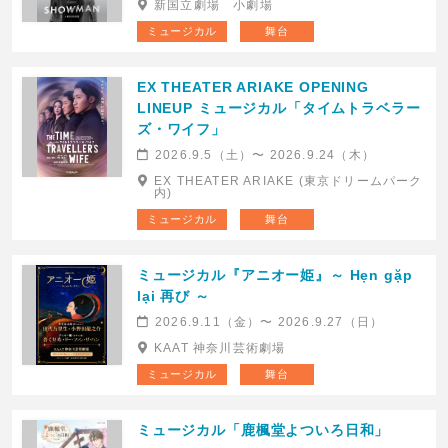
新国立劇場 小劇場
ミュージカル
舞台
EX THEATER ARIAKE OPENING
LINEUP ミュージカル「タイムトラベラー
ズ・ワイフ」
2026.9.5（土）〜 2026.9.24（木）
EX THEATER ARIAKE (東京ドリームパーク
内)
ミュージカル
舞台
ミュージカル『アニオー姫』～ Hẹn gặp
lại 再び ～
2026.9.11（金）〜 2026.9.27（日）
KAAT 神奈川芸術劇場
ミュージカル
舞台
ミュージカル「鹿楓堂よついろ日和」