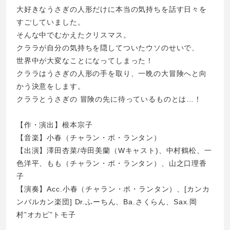
大好きなうさぎの人形だけに本当の気持ちを話す日々を
すごしていました。
そんな中でむかえたクリスマス。
クララが自分の気持ちを隠してついたウソのせいで、
世界中が大変なことになってしまった！
クララはうさぎの人形の手を取り、一晩の大冒険へと向
かう決意をします。
クララとうさぎの 冒険の先に待っているものとは…！
【作・演出】根本宗子
【音楽】小春（チャラン・ポ・ランタン）
【出演】澤田杏菜/寺田美蘭（Wキャスト)、中村鶴松、一
色洋平、もも（チャラン・ポ・ランタン）、山之口理香
子
【演奏】Acc.小春（チャラン・ポ・ランタン）、[カンカ
ンバルカン楽団] Dr.ふーちん、Ba.さくらん、Sax.岡
村”オカピ”トモ子