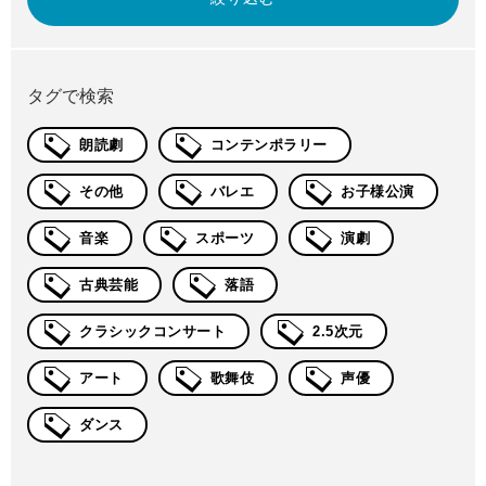
タグで検索
朗読劇
コンテンポラリー
その他
バレエ
お子様公演
音楽
スポーツ
演劇
古典芸能
落語
クラシックコンサート
2.5次元
アート
歌舞伎
声優
ダンス