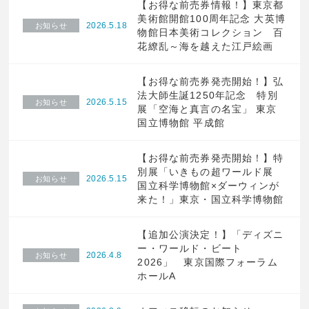
【お得な前売券情報！】東京都
美術館開館100周年記念 大英博
2026.5.18
お知らせ
物館日本美術コレクション 百
花繚乱～海を越えた江戸絵画
【お得な前売券発売開始！】弘
法大師生誕1250年記念 特別
2026.5.15
お知らせ
展「空海と真言の名宝」 東京
国立博物館 平成館
【お得な前売券発売開始！】特
別展「いきもの超ワールド展
2026.5.15
お知らせ
国立科学博物館×ダーウィンが
来た！」東京・国立科学博物館
【追加公演決定！】「ディズニ
ー・ワールド・ビート
2026.4.8
お知らせ
2026」 東京国際フォーラム
ホールA