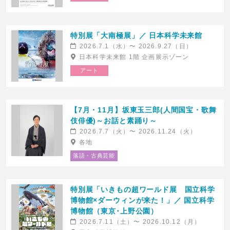
Tribute to OSCAR PETERSON
【大阪】パンタレイ
特別展「大南極展」／ 日本科学未来館
“We Get Requests
2026.8.8(土)発売
2026.7.1（水）〜 2026.9.27（日）
revisited”presented by Tadataka
NHK大阪ホール
Unno/海野雅威
日本科学未来館 1階 企画展示ゾーン
2026.8.8(土)発売
アート
I’M A SHOW (アイマショウ)
【7月・11月】坂東玉三郎(人間国宝・歌舞
伎俳優)～お話と素踊り～
2026.7.7（火）〜 2026.11.24（火）
各地
落語・古典芸能
芸劇ブランチコンサート 〜石田泰尚
芸劇ブランチコンサート 〜石田泰尚
特別展「いきもの超ワールド展 国立科学
の玉手箱〜 第56回「トリ
の玉手箱〜 第58回「石田泰尚
オ・ジャパン」
＆實川風Vol.２」
博物館×ダーウィンが来た！」／ 国立科学
2026.8.8(土)発売
2026.8.8(土)発売
博物館（東京･上野公園）
東京芸術劇場コンサートホール
東京芸術劇場コンサートホール
2026.7.11（土）〜 2026.10.12（月）