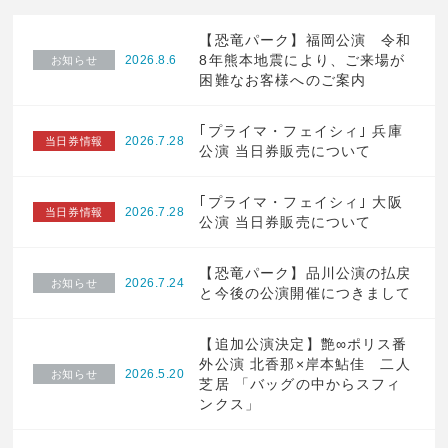
【恐竜パーク】福岡公演 令和
8年熊本地震により、ご来場が
2026.8.6
お知らせ
困難なお客様へのご案内
｢プライマ・フェイシィ｣ 兵庫
2026.7.28
当日券情報
公演 当日券販売について
｢プライマ・フェイシィ｣ 大阪
2026.7.28
当日券情報
公演 当日券販売について
【恐竜パーク】品川公演の払戻
2026.7.24
お知らせ
と今後の公演開催につきまして
【追加公演決定】艶∞ポリス番
外公演 北香那×岸本鮎佳 二人
2026.5.20
お知らせ
芝居 「バッグの中からスフィ
ンクス」