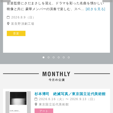
ＣＢＧＫシブゲキ!!
音楽監督にさだまさしを迎え、ドラマを彩った名曲を懐かしい
映像と共に 豪華メンバーの演奏で楽しむ、スペ…
[続きを見る]
2026.8.9（日）
富良野演劇工場
音楽
開創700年記念 特別展「大徳寺 本
天野薫 ピアノ・リサイタル
朝無双之禅苑」／ 東京国立博物館 平
2026.8.8(土)発売
成館
浜離宮朝日ホール
2026.8.7(金)発売
東京国立博物館 平成館 （東京・上野公
園）
杉本博司 絶滅写真／東京国立近代美術館
2026.6.16（火）〜 2026.9.13（日）
東京国立近代美術館
アート