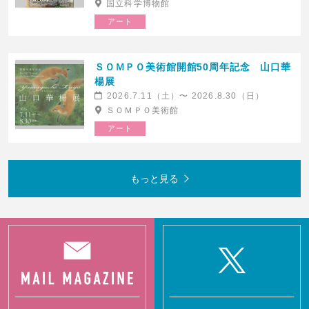
国立科学博物館
アート
ＳＯＭＰＯ美術館開館50周年記念 山口華
楊展
2026.7.11（土）〜 2026.8.30（日）
ＳＯＭＰＯ美術館
芸劇ブランチコンサート 〜石田泰尚
EX THEATER ARIAKE OPENING
アート
の玉手箱〜 第57回「石田
LINEUP ミュージカル「タイムトラ
泰尚、三浦一馬、山田武彦トリ
ベラーズ・ワイフ」
オ」
2026.8.8(土)発売
EX THEATER ARIAKE (東京ドリームパ
2026.8.8(土)発売
もっと見る
ーク内)
東京芸術劇場コンサートホール