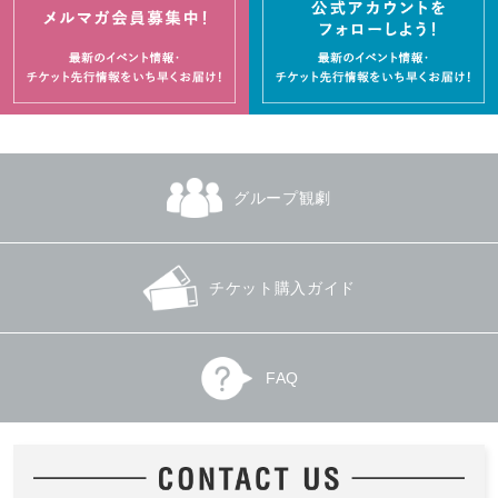
朗読会『葉葉葉』-裸足であがる-
ミュージカル「忍たま乱太郎」六年
生単独ライブ ～六忍出陣～
2026.8.8(土)発売
新国立劇場 中劇場
2026.8.8(土)発売
Shibuya LOVEZ
グループ観劇
チケット購入ガイド
【大阪】「THE ALUCARD
新国立劇場バレエ団 ロンドン公演凱
SHOW」
旋企画「ジゼル」 兵庫公演
2026.8.8(土)発売
2026.8.9(日)発売
FAQ
梅田芸術劇場 シアター・ドラマシティ
兵庫県立芸術文化センター KOBELCO
大ホール