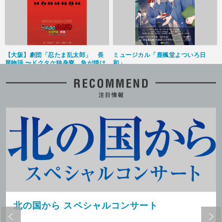
【大阪】劇団「忍たま乱太郎」 長
ミュージカル「鹿楓堂よついろ日
屋物語 〜ドクタケ独身寮、魚が焼け
和」
るまでの段〜 再演
2026.8.1(土)発売
ＣＢＧＫシブゲキ!!
2026.8.1(土)発売
近鉄アート館
舞台『キュー』
舞台「カインとアベル」～兄弟寓話
コレクション第一弾～『平家！兄
2026.8.1(土)発売
北の国から スペシャルコンサート
弟』
東京芸術劇場 プレイハウス
2026.8.2(日)発売