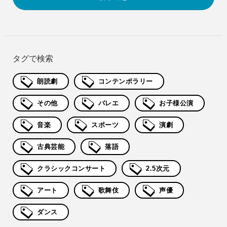
タグで検索
朗読劇
コンテンポラリー
その他
バレエ
お子様公演
音楽
スポーツ
演劇
古典芸能
落語
クラシックコンサート
2.5次元
アート
歌舞伎
声優
ダンス