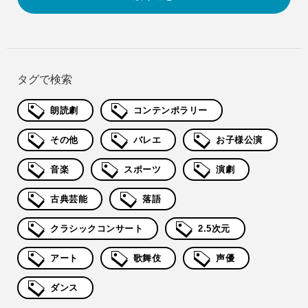
タグで検索
朗読劇
コンテンポラリー
その他
バレエ
お子様公演
音楽
スポーツ
演劇
古典芸能
落語
クラシックコンサート
2.5次元
アート
歌舞伎
声優
ダンス