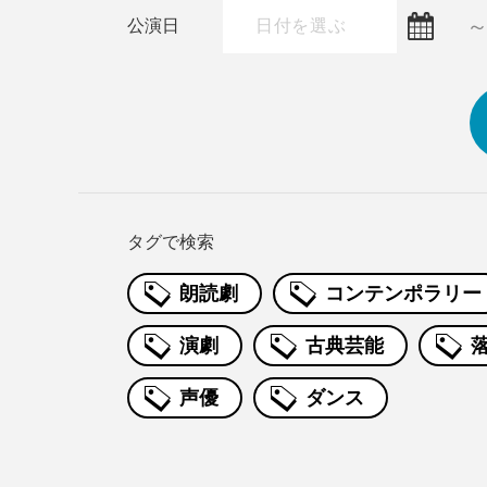
公演日
タグで検索
朗読劇
コンテンポラリー
演劇
古典芸能
声優
ダンス