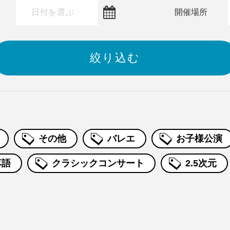
～
開催場所
その他
バレエ
お子様公演
落語
クラシックコンサート
2.5次元