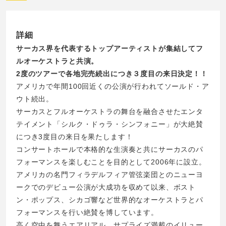
詳細
サーカス界を代表するトップアーティストが集結してフ
ルオーケストラと共演。
2度のツアーで各地完売続出につき３度目の来日決定！！
アメリカで年間100回近くの公演が行われてソールド・ア
ウト続出。
サーカスとフルオーケストラの舞台を融合させたエンタ
テイメント「シルク・ドゥラ・シンフォニー」が大絶賛
につき3度目の来日を果たします！
コンサートホールで本格的な生演奏と共にサーカスのパ
フォーマンスを楽しむことを目的として2006年に設立。
アメリカの名門フィラデルフィア管弦楽団とのニューヨ
ークでのデビュー公演が大成功を収めて以来、ボスト
ン・ポップス、シカゴ響など世界的なオーケストラとパ
フォーマンスを行い絶賛を博しています。
高く空中を舞うエアリアル、サプライズ満載のイリュー