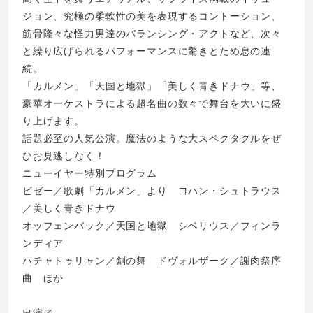
ジョン、究極の柔軟性の美を表現するコントーション、
筋骨隆々な怪力男達のバランシング・アクトなど、次々
と繰り広げられるパフォーマンスに驚きとため息の連
続。
「カルメン」「天国と地獄」「美しく青きドナウ」等、
豪華オーケストラによる超名曲の数々で舞台を大いに盛
り上げます。
話題必至の人気公演。魔法のような大スペクタクルをぜ
ひお見逃しなく！
ニューイヤー特別プログラム
ビゼー／歌劇「カルメン」より ヨハン・シュトラウス
／美しく青きドナウ
オッフェンバック／天国と地獄 シベリウス／フィンラ
ンディア
ハチャトゥリャン／剣の舞 ドヴォルザーク／謝肉祭序
曲 ほか
出演者