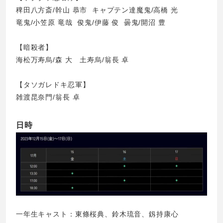
稗田八方斎/幹山 恭市 キャプテン達魔鬼/高橋 光
竜鬼/小笠原 竜哉 俊鬼/伊藤 俊 曇鬼/開沼 豊
【暗殺者】
海松万寿烏/森 大 土寿烏/翁長 卓
【タソガレドキ忍軍】
雑渡昆奈門/翁長 卓
日時
一年生キャスト：東條桜典、鈴木琉音、釼持康心