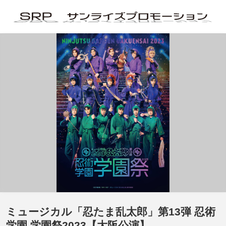
ミュージカル「忍たま乱太郎」第13弾 忍術
学園 学園祭2023【大阪公演】