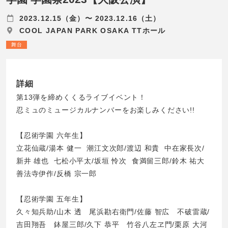
2023.12.15（金）〜 2023.12.16（土）
COOL JAPAN PARK OSAKA TTホール
舞台
詳細
第13弾を締めくくるライブイベント！
忍ミュのミュージカルナンバーをお楽しみください!!
【忍術学園 六年生】
立花仙蔵/湯本 健一 潮江文次郎/渡辺 和貴 中在家長次/
新井 雄也 七松小平太/坂垣 怜次 食満留三郎/鈴木 祐大
善法寺伊作/反橋 宗一郎
【忍術学園 五年生】
久々知兵助/山木 透 尾浜勘右衛門/佐藤 智広 不破雷蔵/
吉田翔吾 鉢屋三郎/久下 恭平 竹谷八左ヱ門/栗原 大河