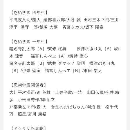
【忍術学園 四年生】
平滝夜叉丸/龍人 綾部喜八郎/大谷 誠 田村三木ヱ門/三井
淳平 浜守一郎/飯塚 大夢 斉藤タカ丸/坂下 陽春
【忍術学園 一年生】
猪名寺乱太郎［A］/東條 桜典 摂津のきり丸［A］/鈴
木 琉音 福富しんべヱ［A］/釼持 康心
猪名寺乱太郎［B］/武井 ダマセノ 瑠珂 摂津のきり丸
［B］/伊奈 聖嵐 福富しんべヱ［B］/細田 梨太
【忍術学園関係者】
大川平次渦正/迫 英雄 土井半助/一洸 山田伝蔵/今井 靖
彦 小松田秀作/輝山 立
戸部新左ヱ門/森 大 食堂のおばちゃん/開沼 豊 松千代
万・照星/宮川 康裕
【ドクタケ忍者隊】