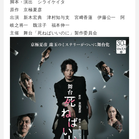
脚本・演出 シライケイタ
原作 京極夏彦
出演 新木宏典 津村知与支 宮﨑香蓮 伊藤公一 阿
岐之将一 魏涼子 福本伸一
主催 舞台「死ねばいいのに」製作委員会