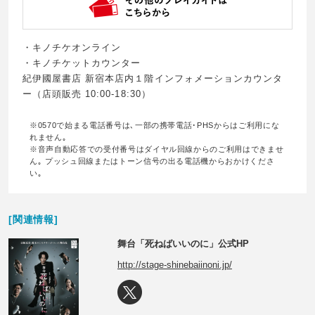
・キノチケオンライン
・キノチケットカウンター
紀伊國屋書店 新宿本店内１階インフォメーションカウンタ
ー（店頭販売 10:00-18:30）
※0570で始まる電話番号は､一部の携帯電話･PHSからはご利用にな
れません｡
※音声自動応答での受付番号はダイヤル回線からのご利用はできませ
ん｡ プッシュ回線またはトーン信号の出る電話機からおかけくださ
い｡
[関連情報]
舞台「死ねばいいのに」公式HP
http://stage-shinebaiinoni.jp/