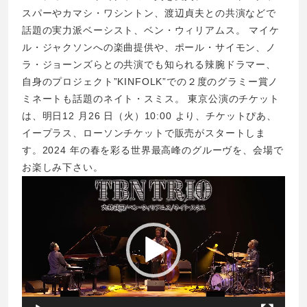
スパーやカマシ・ワシントン、渡辺貞夫との共演などで
話題の実⼒派ベーシスト、ベン・ウィリアムス。 マイケ
ル・ジャクソンへの楽曲提供や、ポール・サイモン、ノ
ラ・ジョーンズらとの共演でも知られる辣腕ドラマー、
⾃⾝のプロジェクト”KINFOLK”での２度のグラミー賞ノ
ミネートも話題のネイト・スミス。 東京公演のチケット
は、明日12 月26 日（火）10:00 より、チケットぴあ、
イープラス、ローソンチケットで販売がスタートしま
す。2024 年の春を彩る世界最高峰のグルーヴを、会場で
お楽しみ下さい。
動
画
プ
レ
ー
ヤ
ー