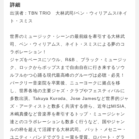
詳細
出演者：TBN TRIO 大林武司/ベン・ウィリアムス/ネイ
ト・スミス
世界のミュージック・シーンの最前線を牽引する大林武
司、ベン・ウィリアムス、ネイト・スミスによる夢のコ
ラボレーション！
ジャズをベースにソウル、R&B 、ブラック・ミュージッ
ク、ロックからポップスまで自由自在に行き来するソウ
ルフルかつ心踊る現代最高峰のグルーヴは必聴・必見！
バークリー音楽院を卒業後、ニューヨークに拠点を移
し、世界各地の主要ジャズ・クラブやフェスティバルに
多数出演。Takuya Kuroda、Jose Jamesなど世界的ジャ
ズ・アーティストと数多く共演する傍ら、近年はMISIA、
木嶋真優など音楽界を牽引するトップ・ミュージシャン
達とのコラボレーションも数多く行うなど、国やジャン
ルの枠を超えて活躍する⼤林武司。 パット・メセニー・
ユニティ・バンドでグラミー賞を受賞、ロバート・グラ