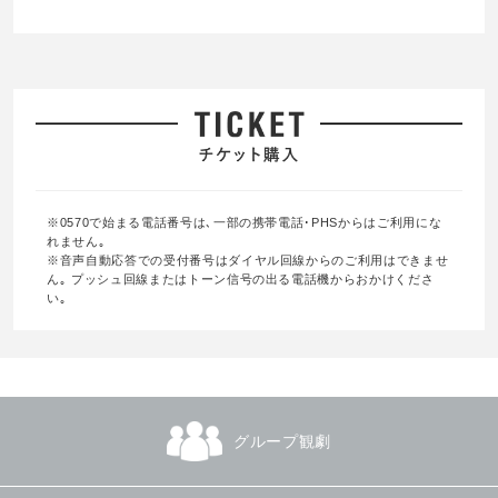
※0570で始まる電話番号は､一部の携帯電話･PHSからはご利用にな
れません｡
※音声自動応答での受付番号はダイヤル回線からのご利用はできませ
ん｡ プッシュ回線またはトーン信号の出る電話機からおかけくださ
い｡
グループ観劇