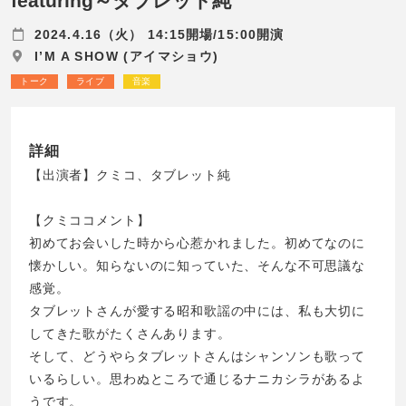
featuring～タブレット純
2024.4.16（火） 14:15開場/15:00開演
I’M A SHOW (アイマショウ)
トーク
ライブ
音楽
詳細
【出演者】クミコ、タブレット純
【クミココメント】
初めてお会いした時から心惹かれました。初めてなのに
懐かしい。知らないのに知っていた、そんな不可思議な
感覚。
タブレットさんが愛する昭和歌謡の中には、私も大切に
してきた歌がたくさんあります。
そして、どうやらタブレットさんはシャンソンも歌って
いるらしい。思わぬところで通じるナニカシラがあるよ
うです。