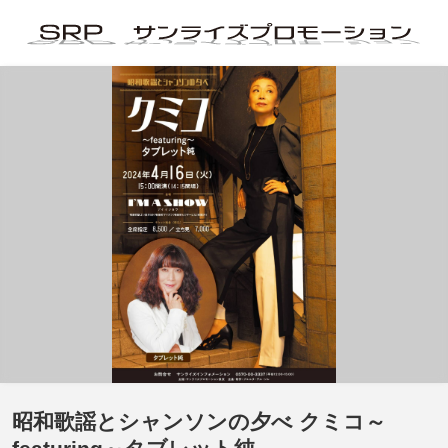
昭和歌謡とシャンソンの夕べ クミコ～