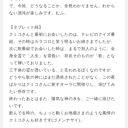
で、今回、どうなることか、全然わかりません。わから
ない混沌が楽しみです。むふ。
【タブレット純】
クミコさんと最初にお会いしたのは、テレビのクイズ番
組。その時はカラコロと笑う明るいお姉さまでしたが、
次に歌番組でお会いした時は、まるで別人のように、全
身全霊で「人生」を背負い、存在そのものが「歌」とな
って輝いておりました。
三千体の霊が憑いている、と言われるぼくなのですが、
どうやら歌の神にはまだ憑依されたことがなく、この夜
ばかりはクミコさんに射すオーラに間借りし、浴びてみ
たい所存です。
終わったあとはまた、陽気な神の水を、ご一緒に浴びた
いです。
飲んでる時の、ちょっと動くお地蔵さまのような風情の
クミコさんも好きです(ゴメンナサイ)。