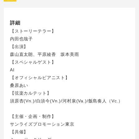
詳細
【ストーリーテラー】
内田也哉子
【出演】
森山直太朗、平原綾香 坂本美雨
【スペシャルゲスト】
AI
【オフィシャルピアニスト】
桑原あい
【弦楽カルテット】
須原杏(Vn.)/白須今(Vn.)/河村泉(Va.)/飯島奏人（Vc.）
【主催・企画・制作】
サンライズプロモーション東京
【共催】