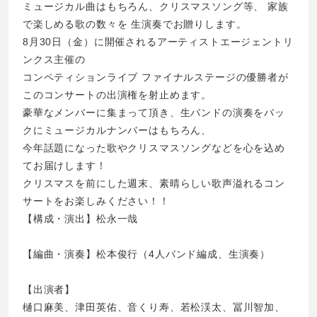
ミュージカル曲はもちろん、クリスマスソング等、 家族
で楽しめる歌の数々を 生演奏でお贈りします。
8月30日（金）に開催されるアーティストエージェントリ
ンクス主催の
コンペティションライブ ファイナルステージの優勝者が
このコンサートの出演権を射止めます。
豪華なメンバーに集まって頂き、生バンドの演奏をバッ
クにミュージカルナンバーはもちろん、
今年話題になった歌やクリスマスソングなどを心を込め
てお届けします！
クリスマスを前にした週末、素晴らしい歌声溢れるコン
サートをお楽しみください！！
【構成・演出】松永一哉
【編曲・演奏】松本俊行（4人バンド編成、生演奏）
【出演者】
樋口麻美、津田英佑、音くり寿、若松渓太、冨川智加、